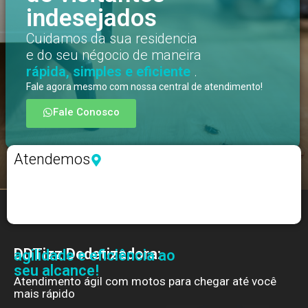
indesejados
Cuidamos da sua residencia
e do seu négocio de maneira
rápida, simples e eficiente
.
Fale agora mesmo com nossa central de atendimento!
Fale Conosco
Atendemos
DDTizz Dedetizadora:
agilidade e eficiência ao
seu alcance!
Atendimento ágil com motos para chegar até você
mais rápido